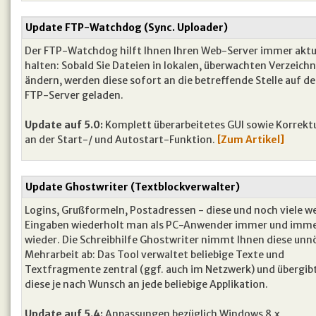
Update FTP-Watchdog (Sync. Uploader)
Der FTP-Watchdog hilft Ihnen Ihren Web-Server immer aktue
halten: Sobald Sie Dateien in lokalen, überwachten Verzeich
ändern, werden diese sofort an die betreffende Stelle auf d
FTP-Server geladen.
Update auf 5.0:
Komplett überarbeitetes GUI sowie Korrekt
an der Start-/ und Autostart-Funktion.
[Zum Artikel]
Update Ghostwriter (Textblockverwalter)
Logins, Grußformeln, Postadressen - diese und noch viele w
Eingaben wiederholt man als PC-Anwender immer und imm
wieder. Die Schreibhilfe Ghostwriter nimmt Ihnen diese unn
Mehrarbeit ab: Das Tool verwaltet beliebige Texte und
Textfragmente zentral (ggf. auch im Netzwerk) und übergib
diese je nach Wunsch an jede beliebige Applikation.
Update auf 5.4:
Anpassungen bezüglich Windows 8.x