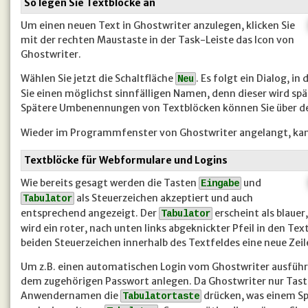
So legen Sie Textblöcke an
Um einen neuen Text in Ghostwriter anzulegen, klicken Sie
mit der rechten Maustaste in der Task-Leiste das Icon von
Ghostwriter.
Wählen Sie jetzt die Schaltfläche
. Es folgt ein Dialog, i
Neu
Sie einen möglichst sinnfälligen Namen, denn dieser wird s
Spätere Umbenennungen von Textblöcken können Sie über d
Wieder im Programmfenster von Ghostwriter angelangt, kan
Textblöcke für Webformulare und Logins
Wie bereits gesagt werden die Tasten
und
Eingabe
als Steuerzeichen akzeptiert und auch
Tabulator
entsprechend angezeigt. Der
erscheint als blauer
Tabulator
wird ein roter, nach unten links abgeknickter Pfeil in den Te
beiden Steuerzeichen innerhalb des Textfeldes eine neue Zei
Um z.B. einen automatischen Login vom Ghostwriter ausführ
dem zugehörigen Passwort anlegen. Da Ghostwriter nur Tas
Anwendernamen die
drücken, was einem S
Tabulatortaste