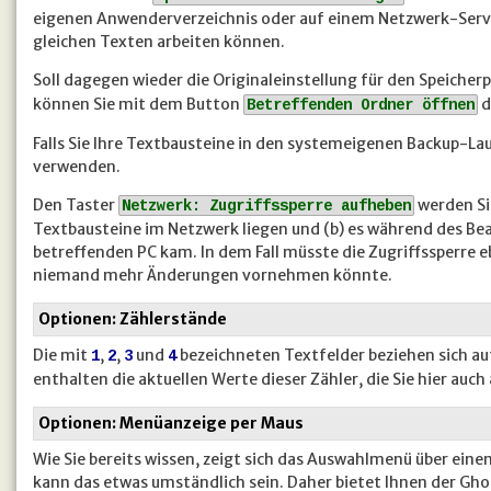
eigenen Anwenderverzeichnis oder auf einem Netzwerk-Server
gleichen Texten arbeiten können.
Soll dagegen wieder die Originaleinstellung für den Speicher
können Sie mit dem Button
d
Betreffenden Ordner öffnen
Falls Sie Ihre Textbausteine in den systemeigenen Backup-La
verwenden.
Den Taster
werden Sie
Netzwerk: Zugriffssperre aufheben
Textbausteine im Netzwerk liegen und (b) es während des Bea
betreffenden PC kam. In dem Fall müsste die Zugriffssperre 
niemand mehr Änderungen vornehmen könnte.
Optionen: Zählerstände
Die mit
,
,
und
bezeichneten Textfelder beziehen sich auf
1
2
3
4
enthalten die aktuellen Werte dieser Zähler, die Sie hier auc
Optionen: Menüanzeige per Maus
Wie Sie bereits wissen, zeigt sich das Auswahlmenü über eine
kann das etwas umständlich sein. Daher bietet Ihnen der Gho