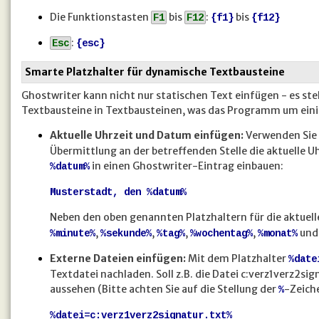
Die Funktionstasten
bis
:
bis
F1
F12
{f1}
{f12}
:
Esc
{esc}
Smarte Platzhalter für dynamische Textbausteine
Ghostwriter kann nicht nur statischen Text einfügen - es ste
Textbausteine in Textbausteinen, was das Programm um einig
Aktuelle Uhrzeit und Datum einfügen:
Verwenden Sie 
Übermittlung an der betreffenden Stelle die aktuelle U
in einen Ghostwriter-Eintrag einbauen:
%datum%
Musterstadt, den %datum%
Neben den oben genannten Platzhaltern für die aktuell
,
,
,
,
un
%minute%
%sekunde%
%tag%
%wochentag%
%monat%
Externe Dateien einfügen:
Mit dem Platzhalter
%date
Textdatei nachladen. Soll z.B. die Datei c:verz1verz2si
aussehen (Bitte achten Sie auf die Stellung der
-Zeiche
%
%datei=c:verz1verz2signatur.txt%