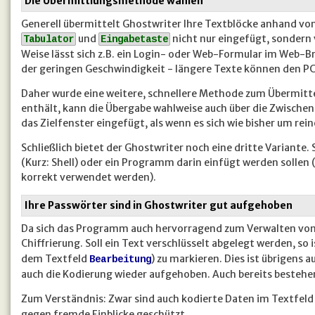
Die Übermittlungsmethode wählen
Generell übermittelt Ghostwriter Ihre Textblöcke anhand von
und
nicht nur eingefügt, sondern 
Tabulator
Eingabetaste
Weise lässt sich z.B. ein Login- oder Web-Formular im Web-Br
der geringen Geschwindigkeit - längere Texte können den P
Daher wurde eine weitere, schnellere Methode zum Übermitte
enthält, kann die Übergabe wahlweise auch über die Zwischena
das Zielfenster eingefügt, als wenn es sich wie bisher um re
Schließlich bietet der Ghostwriter noch eine dritte Variante. 
(Kurz: Shell) oder ein Programm darin einfügt werden sollen
korrekt verwendet werden).
Ihre Passwörter sind in Ghostwriter gut aufgehoben
Da sich das Programm auch hervorragend zum Verwalten von 
Chiffrierung. Soll ein Text verschlüsselt abgelegt werden, so
dem Textfeld
) zu markieren. Dies ist übrigens 
Bearbeitung
auch die Kodierung wieder aufgehoben. Auch bereits bestehe
Zum Verständnis: Zwar sind auch kodierte Daten im Textfel
gegen fremde Einblicke geschützt.