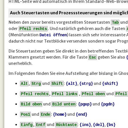
HTML-Seite wird automatisch in Ihrem Standard-Web-Browser 
Auch Steuertasten und Prozesssteuerungen sind möglic
Neben den zuvor bereits vorgestellten Steuertasten
un
Tab
oder
. Und natürlich gehören auch die Tasten
Pfeil rechts
(Menüfunktion
) lassen sich sehr interessant
Datei öffnen
dadurch nicht nur Textblöcke versenden sondern sogar Pro
Die Steuertasten geben Sie direkt in den betreffenden Textb
Klammern gesetzt werden. Für die Taste
geben Sie also
Esc
unerheblich.
Im Folgenden finden Sie eine Aufstellung aller bislang in Gho
,
und
:
,
und
Alt
Strg
Shift
{alt}
{strg}
{shift}
,
,
und
Pfeil rechts
Pfeil links
Pfeil oben
Pfeil
und
:
und
Bild oben
Bild unten
{pgup}
{pgdn}
und
:
und
Pos1
Ende
{home}
{end}
,
und
:
,
,
Einfg
Entf
Rücktaste
{ins}
{del}
{bs}