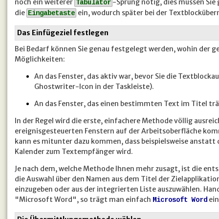
noch ein weiterer
-Sprung nötig, dies müssen Sie
Tabulator
die
ein, wodurch später bei der Textblocküberm
Eingabetaste
Das Einfügeziel festlegen
Bei Bedarf können Sie genau festgelegt werden, wohin der ge
Möglichkeiten:
An das Fenster, das aktiv war, bevor Sie die Textblockau
Ghostwriter-Icon in der Taskleiste).
An das Fenster, das einen bestimmten Text im Titel träg
In der Regel wird die erste, einfachere Methode völlig ausrei
ereignisgesteuerten Fenstern auf der Arbeitsoberfläche kom
kann es mitunter dazu kommen, dass beispielsweise anstatt 
Kalender zum Textempfänger wird.
Je nach dem, welche Methode Ihnen mehr zusagt, ist die ent
die Auswahl über den Namen aus dem Titel der Zielapplikation
einzugeben oder aus der integrierten Liste auszuwählen. Hand
"Microsoft Word", so trägt man einfach
ein
Microsoft Word