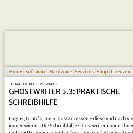
Home
Software
Hardware
Services
Shop
Lizenzen
THEMA TEXTBLOCKVERWALTER
GHOSTWRITER 5.3: PRAKTISCHE
SCHREIBHILFE
Logins, Grußformeln, Postadressen - diese und noch v
immer wieder. Die Schreibhilfe Ghostwriter nimmt Ihnen
und Textfragmente zentral (ggf. auch im Netzwerk) und 