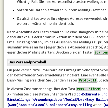
Wichtig: Falls Sie Ihre Adressenliste testen wollen, so 
Sofern Sie Datenplatzhalter in Ihrem Mailing-Text ben
Da als Ziel testweise Ihre eigene Adresse verwendet wir
weiteren wären ohnehin identisch.
Nach Abschluss des Tests erhalten Sie eine Dialogbox mit ei
dabei direkt aus der Kommunikation mit dem SMTP-Server. So
Emaileingang prüfen, um das Aussehen des Mailings zu prüfe
ausnahmsweise an Ihre [eigentlich als Absender gedachte] Adr
eigentliches Mailing starten: Drücken Sie den Taster
Starten
Das Versandprotokoll
Für jede verschickte Email wird ein Eintrag im Sendeprotoko
den betreffenden Servermeldungen notiert. Eine eventuelle 
Easy-Mailing erreichen Sie über den Taster
. Lösc
Protokoll
In diesem Zusammenhang: Über den Tast
habe
Verz. öffnen
XP finden Sie diese Daten unter dem Pfad
C:\Dokumente und
Einstellungen\Anwendungsdaten\Tools&More\Easy-Mailin
wobei
[NAME]\AppData\Local\Tools&More\Easy-Mailing
[N