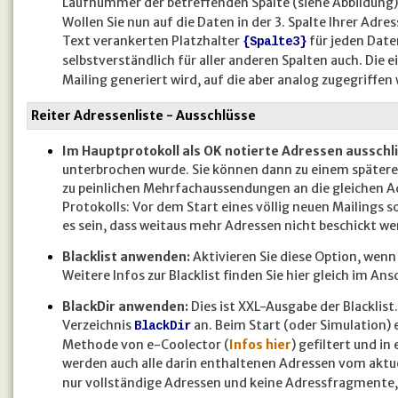
Laufnummer der betreffenden Spalte (siehe Abbildung).
Wollen Sie nun auf die Daten in der 3. Spalte Ihrer Adre
Text verankerten Platzhalter
für jeden Date
{Spalte3}
selbstverständlich für aller anderen Spalten auch. Die 
Mailing generiert wird, auf die aber analog zugegriffen
Reiter Adressenliste - Ausschlüsse
Im Hauptprotokoll als OK notierte Adressen ausschl
unterbrochen wurde. Sie können dann zu einem spätere
zu peinlichen Mehrfachaussendungen an die gleichen Ad
Protokolls: Vor dem Start eines völlig neuen Mailings 
es sein, dass weitaus mehr Adressen nicht beschickt wer
Blacklist anwenden:
Aktivieren Sie diese Option, wenn 
Weitere Infos zur Blacklist finden Sie hier gleich im Ans
BlackDir anwenden:
Dies ist XXL-Ausgabe der Blacklis
Verzeichnis
an. Beim Start (oder Simulation) 
BlackDir
Methode von e-Coolector (
Infos hier
) gefiltert und in
werden auch alle darin enthaltenen Adressen vom aktue
nur vollständige Adressen und keine Adressfragmente, w