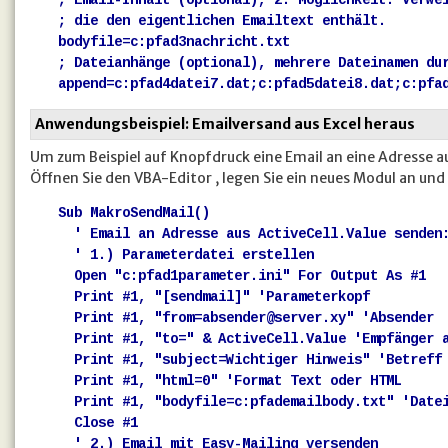
; Email-Inhalt (optional), 2. Möglichkeit: Verwe
; die den eigentlichen Emailtext enthält.
bodyfile=c:pfad3nachricht.txt
; Dateianhänge (optional), mehrere Dateinamen du
append=c:pfad4datei7.dat;c:pfad5datei8.dat;c:pfa
Anwendungsbeispiel: Emailversand aus Excel heraus
Um zum Beispiel auf Knopfdruck eine Email an eine Adresse aus
Öffnen Sie den VBA-Editor , legen Sie ein neues Modul an un
Sub MakroSendMail()
' Email an Adresse aus ActiveCell.Value senden
' 1.) Parameterdatei erstellen
Open "c:pfad1parameter.ini" For Output As #1
Print #1, "[sendmail]" 'Parameterkopf
Print #1, "
from=absender@server.xy
" 'Absender
Print #1, "to=" & ActiveCell.Value 'Empfänger a
Print #1, "subject=Wichtiger Hinweis" 'Betreff
Print #1, "html=0" 'Format Text oder HTML
Print #1, "bodyfile=c:pfademailbody.txt" 'Datei
Close #1
' 2.) Email mit Easy-Mailing versenden