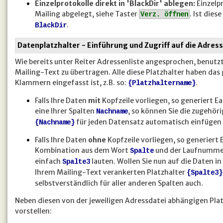
Einzelprotokolle direkt in 'BlackDir' ablegen:
Einzelp
Mailing abgelegt, siehe Taster
. Ist dies
Verz. öffnen
.
BlackDir
Datenplatzhalter - Einführung und Zugriff auf die Adres
Wie bereits unter Reiter Adressenliste angesprochen, benutzt
Mailing-Text zu übertragen. Alle diese Platzhalter haben das
Klammern eingefasst ist, z.B. so:
.
{Platzhaltername}
Falls Ihre Daten
mit
Kopfzeile vorliegen, so generiert E
eine Ihrer Spalten
, so können Sie die zugehör
Nachname
für jeden Datensatz automatisch einfügen la
{Nachname}
Falls Ihre Daten
ohne
Kopfzeile vorliegen, so generiert
Kombination aus dem Wort
und der Laufnummer 
Spalte
einfach
lauten. Wollen Sie nun auf die Daten in 
Spalte3
Ihrem Mailing-Text verankerten Platzhalter
{Spalte3}
selbstverständlich für aller anderen Spalten auch.
Neben diesen von der jeweiligen Adressdatei abhängigen Platzh
vorstellen: