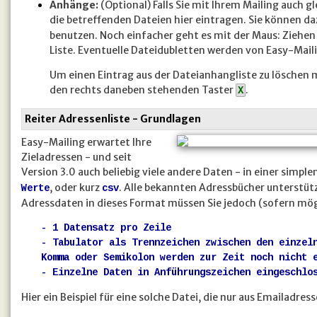
Anhänge:
(Optional) Falls Sie mit Ihrem Mailing auch 
die betreffenden Dateien hier eintragen. Sie können d
benutzen. Noch einfacher geht es mit der Maus: Ziehen
Liste. Eventuelle Dateidubletten werden von Easy-Mail
Um einen Eintrag aus der Dateianhangliste zu löschen 
den rechts daneben stehenden Taster
.
X
Reiter Adressenliste - Grundlagen
Easy-Mailing erwartet Ihre
Zieladressen - und seit
Version 3.0 auch beliebig viele andere Daten - in einer simpl
, oder kurz
. Alle bekannten Adressbücher unterstütz
Werte
csv
Adressdaten in dieses Format müssen Sie jedoch (sofern mög
- 1 Datensatz pro Zeile
- Tabulator als Trennzeichen zwischen den einzel
Komma
oder
Semikolon
werden zur Zeit noch nicht e
- Einzelne Daten in Anführungszeichen eingeschlo
Hier ein Beispiel für eine solche Datei, die nur aus Emailadres