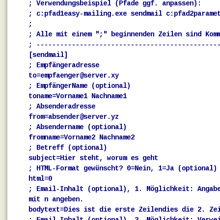
; Verwendungsbeispiel (Pfade ggf. anpassen):
; c:pfad1easy-mailing.exe sendmail c:pfad2parame
;
; Alle mit einem ";" beginnenden Zeilen sind Kom
; ----------------------------------------------
[sendmail]
; Empfängeradresse
to=empfaenger@server.xy
; EmpfängerName (optional)
toname=Vorname1 Nachname1
; Absenderadresse
from=absender@server.yz
; Absendername (optional)
fromname=Vorname2 Nachname2
; Betreff (optional)
subject=Hier steht, worum es geht
; HTML-Format gewünscht? 0=Nein, 1=Ja (optional)
html=0
; Email-Inhalt (optional), 1. Möglichkeit: Angab
mit n angeben.
bodytext=Dies ist die erste Zeilendies die 2. Ze