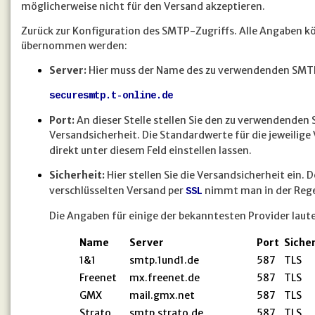
möglicherweise nicht für den Versand akzeptieren.
Zurück zur Konfiguration des SMTP-Zugriffs. Alle Angaben k
übernommen werden:
Server:
Hier muss der Name des zu verwendenden SMTP
securesmtp.t-online.de
Port:
An dieser Stelle stellen Sie den zu verwendenden 
Versandsicherheit. Die Standardwerte für die jeweilige
direkt unter diesem Feld einstellen lassen.
Sicherheit:
Hier stellen Sie die Versandsicherheit ein.
verschlüsselten Versand per
nimmt man in der Reg
SSL
Die Angaben für einige der bekanntesten Provider laut
Name
Server
Port
Siche
1&1
smtp.1und1.de
587
TLS
Freenet
mx.freenet.de
587
TLS
GMX
mail.gmx.net
587
TLS
Strato
smtp.strato.de
587
TLS