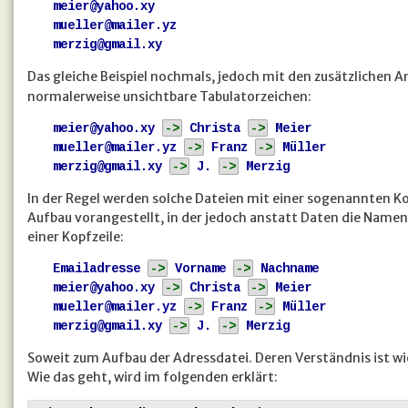
meier@yahoo.xy
mueller@mailer.yz
merzig@gmail.xy
Das gleiche Beispiel nochmals, jedoch mit den zusätzlichen 
normalerweise unsichtbare Tabulatorzeichen:
meier@yahoo.xy
->
Christa
->
Meier
mueller@mailer.yz
->
Franz
->
Müller
merzig@gmail.xy
->
J.
->
Merzig
In der Regel werden solche Dateien mit einer sogenannten Ko
Aufbau vorangestellt, in der jedoch anstatt Daten die Namen
einer Kopfzeile:
Emailadresse
->
Vorname
->
Nachname
meier@yahoo.xy
->
Christa
->
Meier
mueller@mailer.yz
->
Franz
->
Müller
merzig@gmail.xy
->
J.
->
Merzig
Soweit zum Aufbau der Adressdatei. Deren Verständnis ist wic
Wie das geht, wird im folgenden erklärt: